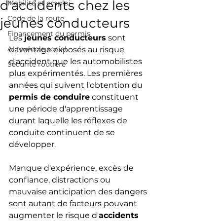
d'accidents chez les
Mobilité et emploi
Code de la route
jeunes conducteurs
Financement du permis
Les 
jeunes conducteurs
 sont 
Auto-école social
davantage exposés au risque 
d'accident que les automobilistes 
Sécurité routière
plus expérimentés. Les premières 
années qui suivent l'obtention du 
permis de conduire
 constituent 
une période d'apprentissage 
durant laquelle les réflexes de 
conduite continuent de se 
développer.
Manque d'expérience, excès de 
confiance, distractions ou 
mauvaise anticipation des dangers 
sont autant de facteurs pouvant 
augmenter le risque d'
accidents 