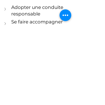
Adopter une conduite 
responsable
Se faire accompagner 
dans ses débuts
Apprenez la prudence 
avec l'auto-école 
APPUIS !
Les 
accidents chez les jeunes 
conducteurs
 sont souvent liés au 
manque d'expérience, à une 
mauvaise évaluation des risques, à 
la vitesse ou aux distractions au 
volant. Si ces facteurs sont 